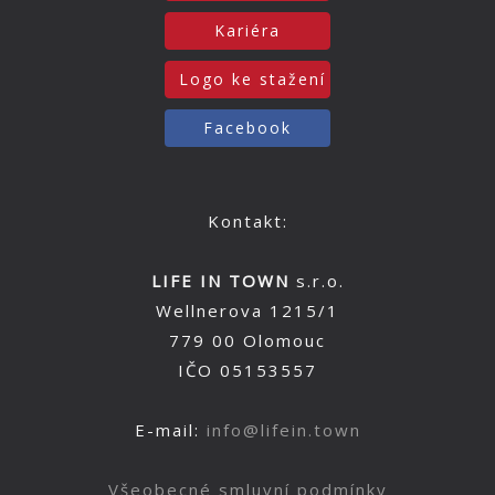
Kariéra
Logo ke stažení
Facebook
Kontakt:
LIFE IN TOWN
s.r.o.
Wellnerova 1215/1
779 00 Olomouc
IČO 05153557
E-mail:
info@lifein.town
Všeobecné smluvní podmínky