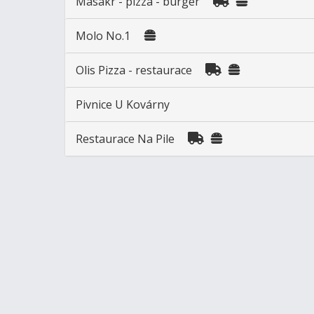
Masakr - pizza - burger
Molo No.1
Olis Pizza - restaurace
Pivnice U Kovárny
Restaurace Na Pile