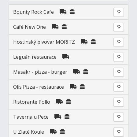
Bounty Rock Cafe
Café New One
Hostinský pivovar MORITZ
Leguán restaurace
Masakr - pizza - burger
Olis Pizza - restaurace
Ristorante Pollo
Taverna u Pece
U Zlaté Koule