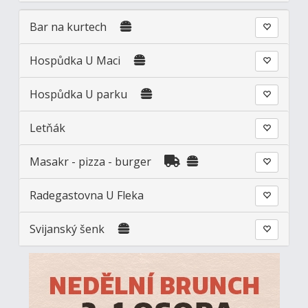
Bar na kurtech
Hospůdka U Maci
Hospůdka U parku
Letňák
Masakr - pizza - burger
Radegastovna U Fleka
Svijanský šenk