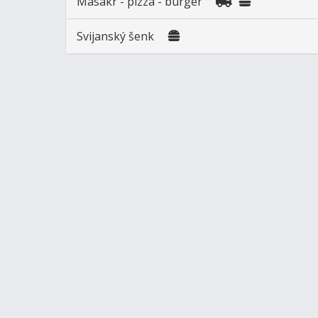
Masakr - pizza - burger
Svijanský šenk