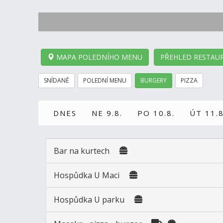
MAPA POLEDNÍHO MENU
PŘEHLED RESTAUR
SNÍDANĚ
POLEDNÍ MENU
BURGERY
PIZZA
DNES
NE 9.8.
PO 10.8.
ÚT 11.8
Bar na kurtech
Hospůdka U Maci
Hospůdka U parku