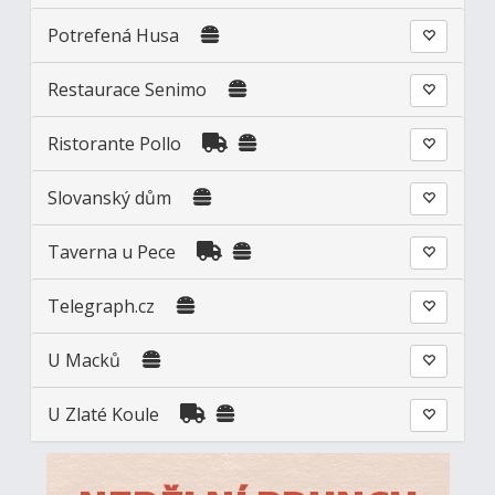
Potrefená Husa
Restaurace Senimo
Ristorante Pollo
Slovanský dům
Taverna u Pece
Telegraph.cz
U Macků
U Zlaté Koule