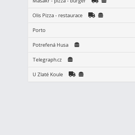
Masakr - pizza - burger
Olis Pizza - restaurace
Porto
Potrefená Husa
Telegraph.cz
U Zlaté Koule