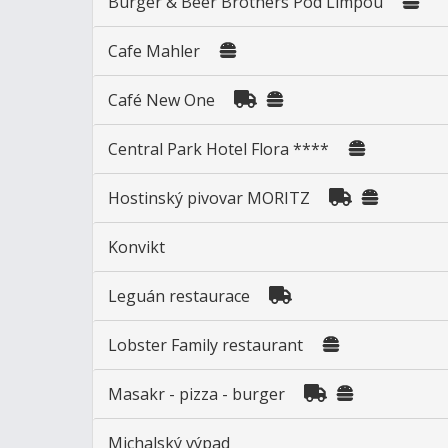
Burger & Beer Brothers Pod Limpou
Cafe Mahler
Café New One
Central Park Hotel Flora ****
Hostinský pivovar MORITZ
Konvikt
Leguán restaurace
Lobster Family restaurant
Masakr - pizza - burger
Michalský výpad