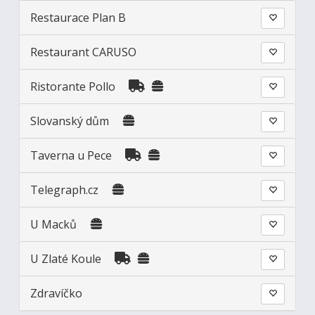
Restaurace Plan B
Restaurant CARUSO
Ristorante Pollo
Slovanský dům
Taverna u Pece
Telegraph.cz
U Macků
U Zlaté Koule
Zdravíčko