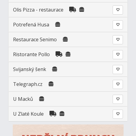
Olis Pizza - restaurace
Potrefená Husa
Restaurace Senimo
Ristorante Pollo
Svijanský šenk
Telegraph.cz
U Macků
U Zlaté Koule