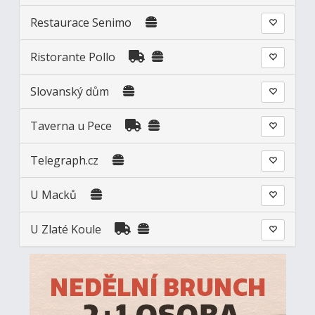
Restaurace Senimo
Ristorante Pollo
Slovanský dům
Taverna u Pece
Telegraph.cz
U Macků
U Zlaté Koule