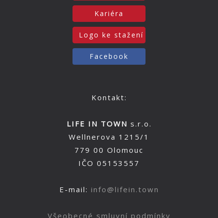
Kariéra
Logo ke stažení
Facebook
Kontakt:
LIFE IN TOWN
s.r.o.
Wellnerova 1215/1
779 00 Olomouc
IČO 05153557
E-mail:
info@lifein.town
Všeobecné smluvní podmínky