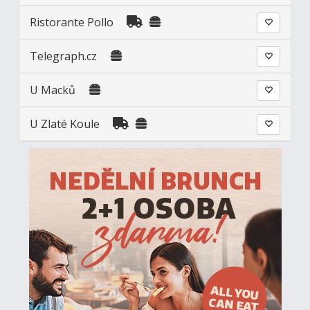
Ristorante Pollo
Telegraph.cz
U Macků
U Zlaté Koule