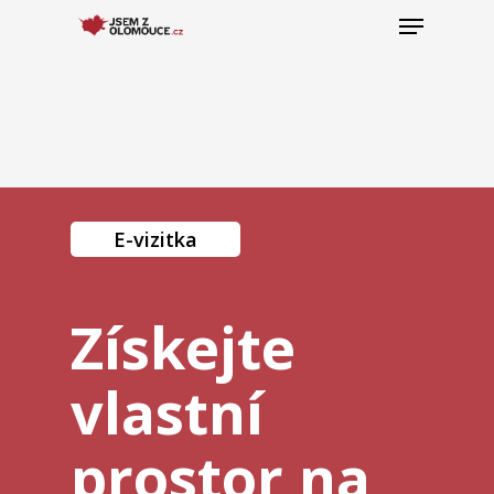
Hit enter to search or ESC to close
E-vizitka
Získejte
vlastní
prostor na