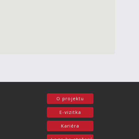
O projektu
E-vizitka
Kariéra