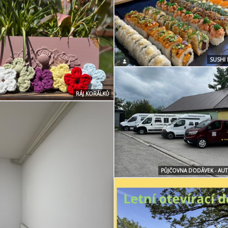
SUSHI 
RÁJ KORÁLKŮ
PŮJČOVNA DODÁVEK - AU