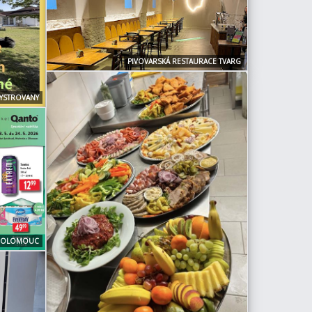
PIVOVARSKÁ RESTAURACE TVARG
YSTROVANY
T OLOMOUC