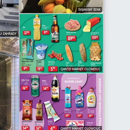
SVIJANSKÝ ŠENK
U ZAHRADY
QANTO MARKET OLOMOUC
QANTO MARKET OLOMOUC