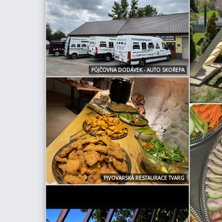
PŮJČOVNA DODÁVEK - AUTO SKOŘEPA
PIVOVARSKÁ RESTAURACE TVARG