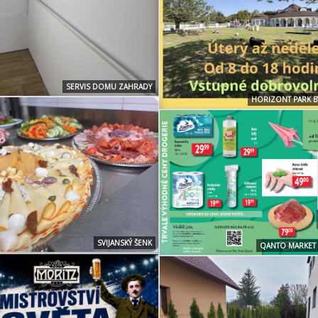
SERVIS DOMU ZAHRADY
HORIZONT PARK B
SVIJANSKÝ ŠENK
QANTO MARKE