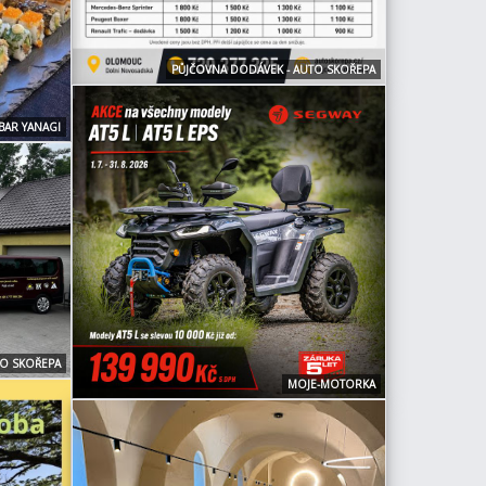
PŮJČOVNA DODÁVEK - AUTO SKOŘEPA
BAR YANAGI
TO SKOŘEPA
MOJE-MOTORKA