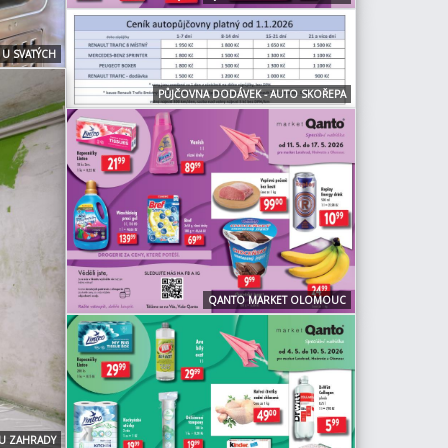
U SVATÝCH
PŮJČOVNA DODÁVEK - AUTO SKOŘEPA
QANTO MARKET OLOMOUC
U ZAHRADY