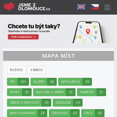
MAPA MÍST
ROZVOZ
S SEBOU
VŠE
341
SLUŽBY
43
RESTAURACE
39
SPORT
35
KULTURA A UMĚNÍ
35
PAMÁTKY
31
ÚŘADY A INSTITUCE
26
VZDĚLÁNÍ
24
BARY A KAVÁRNY
23
OBCHODY
23
OBCE
20