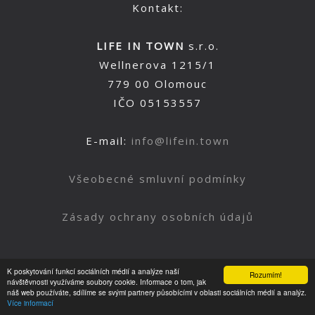
Kontakt:
LIFE IN TOWN
s.r.o.
Wellnerova 1215/1
779 00 Olomouc
IČO 05153557
E-mail:
info@lifein.town
Všeobecné smluvní podmínky
Zásady ochrany osobních údajů
K poskytování funkcí sociálních médií a analýze naší
Rozumím!
Nahoru
návštěvnosti využíváme soubory cookie. Informace o tom, jak
náš web používáte, sdílíme se svými partnery působícími v oblasti sociálních médií a analýz.
Více informací