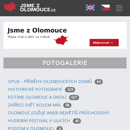
FOTOGALERIE
OPUS - PŘÍBĚHY OLOMOUCKÝCH DOMŮ
64
HISTORICKÉ FOTOGRAFIE
329
FOTÍME OLOMOUC A OKOLÍ
627
ZVÍŘECI SVĚT KOLEM NÁS
98
OLOMOUC (O)ŽIJE ANEB NEJVĚTŠÍ PRŮCHODOVÝ
HUDEBNÍ FESTIVAL V ULICÍCH
40
PODZIM V OLOMOUCI
6