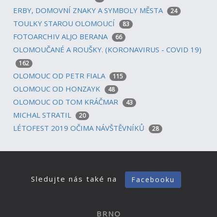
ERBY, DOMOVNÍ ZNAKY A SYMBOLY MĚSTA
24
TOULKY STAROU OLOMOUCÍ
83
FOTOARCHIV ALJO BERANA
66
OLOMOUČANÉ A ROUŠKY. (KORONAVIRUS - COVID 19)
162
OLOMOUC OD PETR FIALA
115
OLOMOUC OD HONZAYK
48
OLOMOUC OD TOM KRÁČMAR
43
MICHAL STRATIL
20
LÉTOFEST 2019 OČIMA NÁVŠTĚVNÍKŮ
28
Sledujte nás také na
Facebooku
BRNO