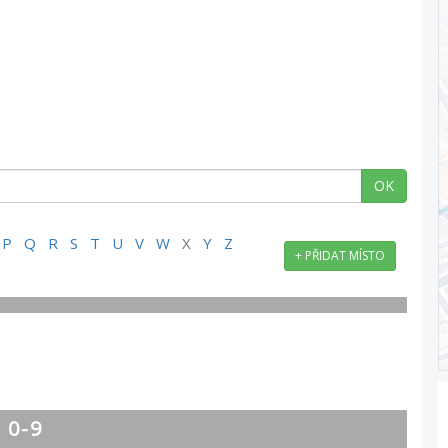
OK
P
Q
R
S
T
U
V
W
X
Y
Z
+ PŘIDAT MÍSTO
0-9