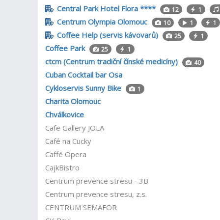
Central Park Hotel Flora ****
12
1
Centrum Olympia Olomouc
10
1
1
Coffee Help (servis kávovarů)
25
1
Coffee Park
25
1
ctcm (Centrum tradiční čínské medicíny)
40
Cuban Cocktail bar Osa
Cykloservis Sunny Bike
1
Charita Olomouc
Chválkovice
Cafe Gallery JOLA
Café na Cucky
Caffé Opera
CajkBistro
Centrum prevence stresu - 3B
Centrum prevence stresu, z.s.
CENTRUM SEMAFOR