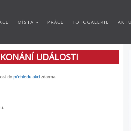
KCE
MÍSTA
PRÁCE
FOTOGALERIE
AKTU
 KONÁNÍ UDÁLOSTI
přehledu akcí
.
lost do
zdarma
ti
.