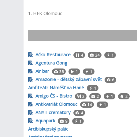
1. HFK Olomouc
Ačko Restaurace
4
24
1
Agentura Gong
Air bar
36
1
1
Amazonie - dětský zábavní svět
6
Amfiteátr Náměšť na Hané
1
Amigo ČS - Bistro
2
2
1
2
Antikvariát Olomouc
14
1
ANYT crematory
4
Aquapark
9
1
Arcibiskupský palác