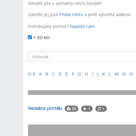
Nenašli jste v seznamu místo konání?
Založte jej
pod
Přidat místo
a poté vytvořte událost.
Potřebujete pomoc?
Napište nám
+ 30 km
0-9
A
B
C
D
E
F
G
H
I
J
K
L
M
N
O
Redakce portálu
55
1
1