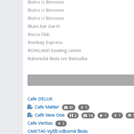
Bistro U Borovice
Bistro U Borovice
Bistro U Borovice
Blues bar Garch
Bocca Club
Bombay Express
BOWLAND bowling center
Bubenická škola Ivo Batouška
Cafe DELUX
Cafe Mahler
41
1
Café New One
2
16
1
1
Cafe Veritas
1
CARITAS-Vyšší odborná škola