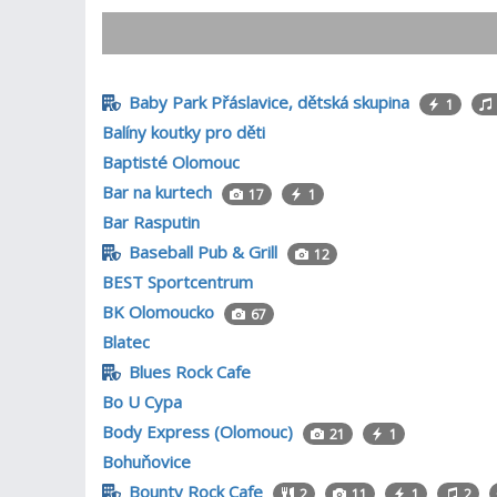
Baby Park Přáslavice, dětská skupina
1
Balíny koutky pro děti
Baptisté Olomouc
Bar na kurtech
17
1
Bar Rasputin
Baseball Pub & Grill
12
BEST Sportcentrum
BK Olomoucko
67
Blatec
Blues Rock Cafe
Bo U Cypa
Body Express (Olomouc)
21
1
Bohuňovice
Bounty Rock Cafe
2
11
1
2