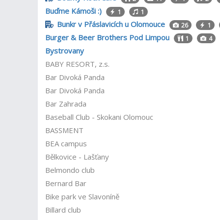
Buďme Kámoši :)
1
1
Bunkr v Přáslavicích u Olomouce
26
1
Burger & Beer Brothers Pod Limpou
1
4
Bystrovany
BABY RESORT, z.s.
Bar Divoká Panda
Bar Divoká Panda
Bar Zahrada
Baseball Club - Skokani Olomouc
BASSMENT
BEA campus
Bělkovice - Lašťany
Belmondo club
Bernard Bar
Bike park ve Slavoníně
Billard club