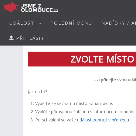
UDÁLOSTI
POLEDNÍ MENU
NABÍDKY / A
PŘIHLÁSIT
ZVOLTE MÍSTO
... a p
řidejte svou udá
Jak na to?
Vyberte ze seznamu místo konání akce.
Vyplňte přiravenou šablonu s informacemi o událos
Po schválení se vaše
událost zobrazí v přehledu