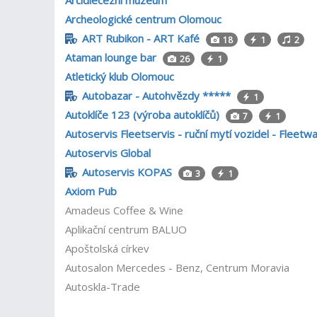
Arcidiecézní muzeum
Archeologické centrum Olomouc
ART Rubikon - ART Kafé
18
1
2
Ataman lounge bar
26
1
Atletický klub Olomouc
Autobazar - Autohvězdy *****
1
Autoklíče 123 (výroba autoklíčů)
7
1
Autoservis Fleetservis - ruční mytí vozidel - Fleetw
Autoservis Global
Autoservis KOPAS
3
1
Axiom Pub
Amadeus Coffee & Wine
Aplikační centrum BALUO
Apoštolská církev
Autosalon Mercedes - Benz, Centrum Moravia
Autoskla-Trade