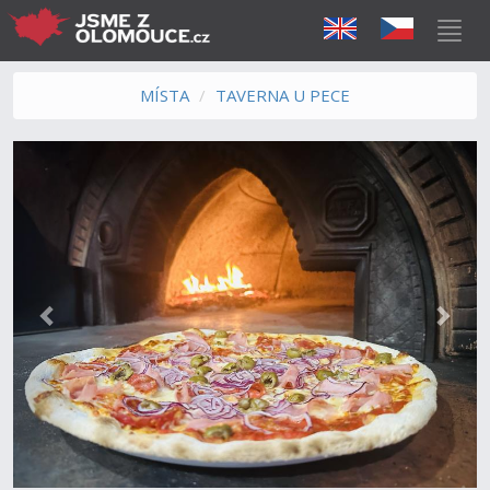
MÍSTA
TAVERNA U PECE
Předchozí
Další