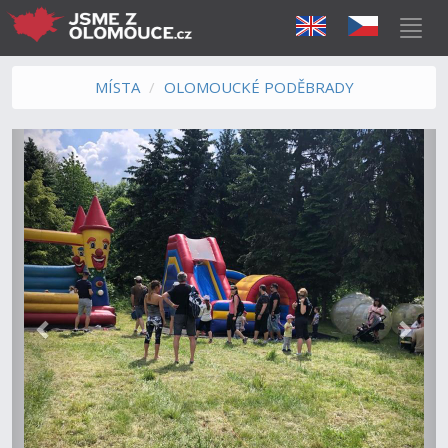
MÍSTA
OLOMOUCKÉ PODĚBRADY
Předchozí
Další