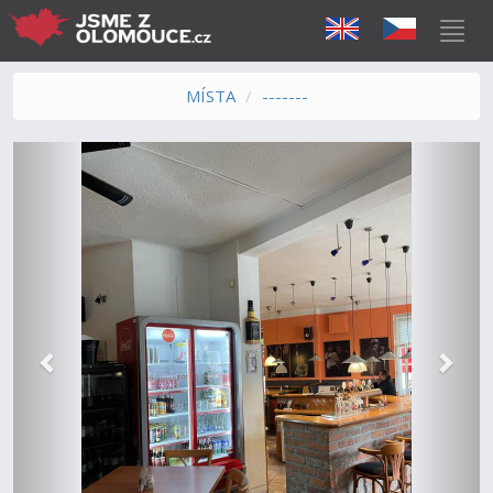
MÍSTA
-------
Předchozí
Další