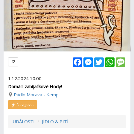
Facebook
Messenger
Twitter
WhatsAp
Mes
1.12.2024 10:00
Domácí zabijačkové Hody!
Pádlo Morava - Kemp
Navigovat
UDÁLOSTI
JÍDLO & PITÍ