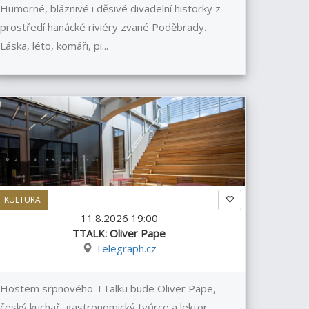
Humorné, bláznivé i děsivé divadelní historky z
prostředí hanácké riviéry zvané Poděbrady.
Láska, léto, komáři, pi...
KULTURA
11.8.2026 19:00
TTALK: Oliver Pape
Telegraph.cz
Hostem srpnového TTalku bude Oliver Pape,
český kuchař, gastronomický tvůrce a lektor,