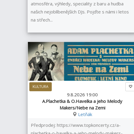
atmosféra, výhledy, speciality z baru a hudba
našich nejoblíbenějších DJs. Pojďte s námi i letos
na střech...
KULTURA
9.8.2026 19:00
A.Plachetka & O.Havelka a jeho Melody
Makers/Nebe na Zemi
Letňák
Předprodej: https://www.topkoncerty.cz/a-
plachetka-o-havelka-a-jeho-melody-makers-