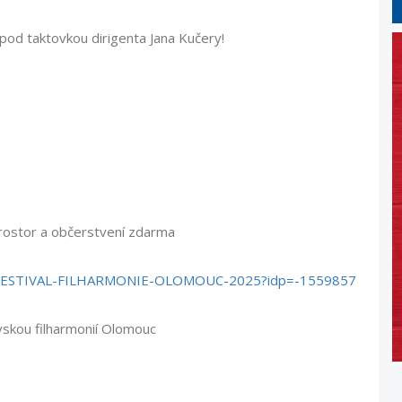
od taktovkou dirigenta Jana Kučery!
prostor a občerstvení zdarma
ent/FESTIVAL-FILHARMONIE-OLOMOUC-2025?idp=-1559857
skou filharmonií Olomouc