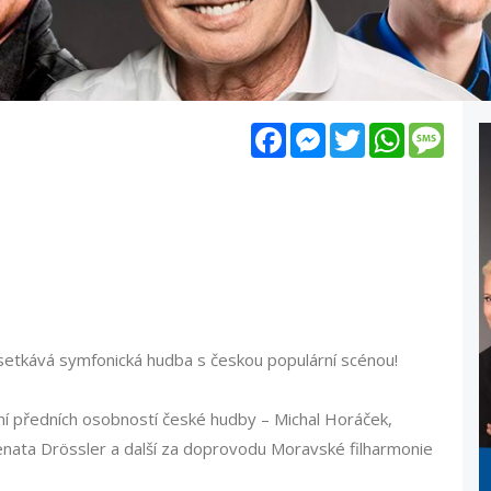
Facebook
Messenger
Twitter
WhatsApp
Mess
 setkává symfonická hudba s českou populární scénou!
ní předních osobností české hudby – Michal Horáček,
nata Drössler a další za doprovodu Moravské filharmonie