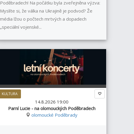
Poděbradech! Na počátku byla zveřejněna výzva:
Myslíte si, že válka na Ukrajině je podvod? Že
média lžou o počtech mrtvých a dopadech
„speciální vojenské...
KULTURA
14.8.2026 19:00
Parní Lucie - na olomouckých Poděbradech
olomoucké Poděbrady