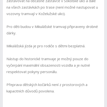
zastavovat na občasné zastávce v Sokolské ulici a dále
na všech zastávkách po trase (není možné nastupovat u
vozovny tramvají v Koželužské ulici).
Pro děti budou v Mikulášské tramvaji připraveny drobné
dárky.
Mikulášská jízda je pro rodiče s dětmi bezplatná.
Nástup do historické tramvaje je možný pouze do
vyčerpání maximální obsazenosti vozidla a je nutné
respektovat pokyny personálu.
Přeprava dětských kočárků není z prostorových a
kapacitních důvodů povolena.