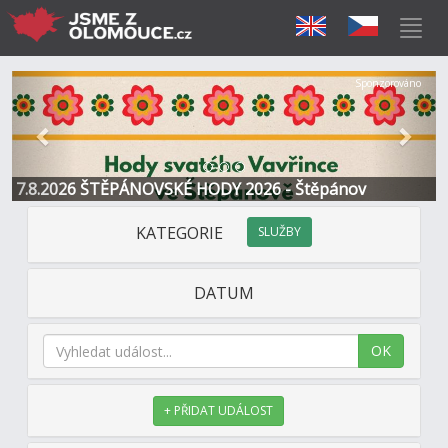
Předchozí
Další
Sponzorováno
7.8.2026 ŠTĚPÁNOVSKÉ HODY 2026 - Štěpánov
KATEGORIE
SLUŽBY
DATUM
OK
+ PŘIDAT UDÁLOST