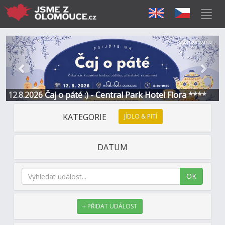
Předchozí
Další
Sponzorováno
12.8.2026 Čaj o páté :) - Central Park Hotel Flora ****
KATEGORIE
JÍDLO & PITÍ
DATUM
OK
+ PŘIDAT UDÁLOST