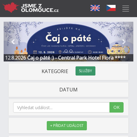
Předchozí
Další
Sponzorováno
12.8.2026 Čaj o páté :) - Central Park Hotel Flora ****
KATEGORIE
SLUŽBY
DATUM
OK
+ PŘIDAT UDÁLOST