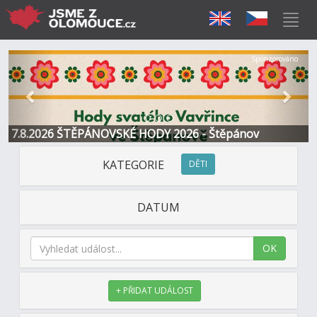
Předchozí
Další
Sponzorováno
7.8.2026 ŠTĚPÁNOVSKÉ HODY 2026 - Štěpánov
KATEGORIE
DĚTI
DATUM
OK
+ PŘIDAT UDÁLOST