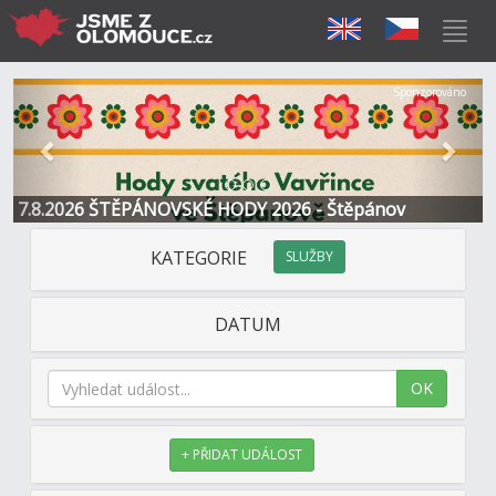
Předchozí
Další
Sponzorováno
7.8.2026 ŠTĚPÁNOVSKÉ HODY 2026 - Štěpánov
KATEGORIE
SLUŽBY
DATUM
OK
+ PŘIDAT UDÁLOST