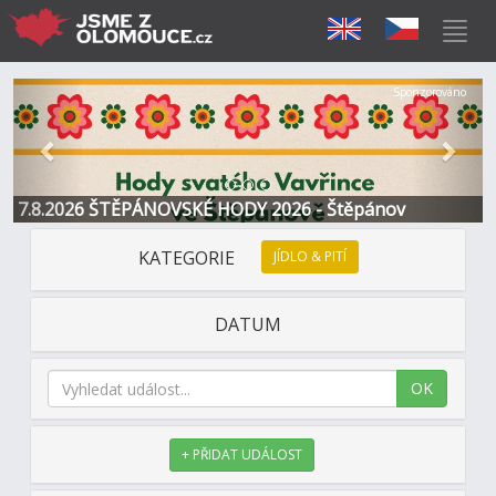
Předchozí
Další
Sponzorováno
7.8.2026 ŠTĚPÁNOVSKÉ HODY 2026 - Štěpánov
KATEGORIE
JÍDLO & PITÍ
DATUM
OK
+ PŘIDAT UDÁLOST