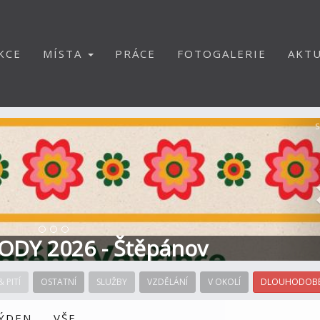
KCE
MÍSTA
PRÁCE
FOTOGALERIE
AKTU
S
ODY 2026 - Štěpánov
& PITÍ
OSTATNÍ
SLUŽBY
VZDĚLÁNÍ
V OKOLÍ
DLOUHODOBÉ
TÝDEN
VŠE