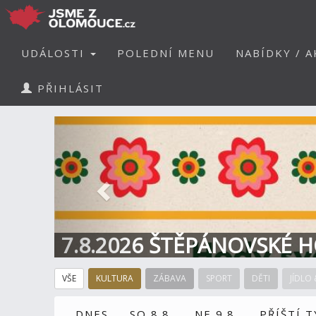
UDÁLOSTI
POLEDNÍ MENU
NABÍDKY / A
PŘIHLÁSIT
Předchozí
7.8.2026 ŠTĚPÁNOVSKÉ H
VŠE
KULTURA
ZÁBAVA
SPORT
DĚTI
JÍDLO 
DNES
SO 8.8.
NE 9.8.
PŘÍŠTÍ 