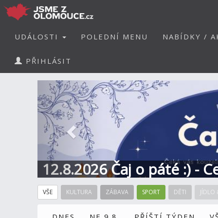
UDÁLOSTI
POLEDNÍ MENU
NABÍDKY / A
PŘIHLÁSIT
Předchozí
12.8.2026 Čaj o páté :) - 
VŠE
KULTURA
ZÁBAVA
SPORT
DĚTI
JÍDLO 
DNES
NE 9.8.
PŘÍŠTÍ TÝDEN
V