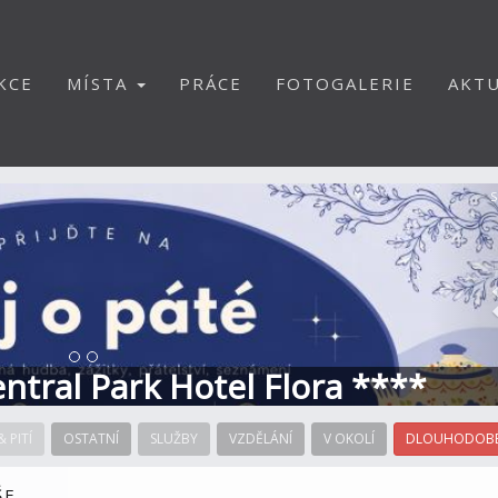
KCE
MÍSTA
PRÁCE
FOTOGALERIE
AKTU
S
Central Park Hotel Flora ****
& PITÍ
OSTATNÍ
SLUŽBY
VZDĚLÁNÍ
V OKOLÍ
DLOUHODOBÉ
ŠE