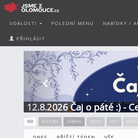
UDÁLOSTI
POLEDNÍ MENU
NABÍDKY / A
PŘIHLÁSIT
Předchozí
12.8.2026 Čaj o páté :) - 
VŠE
KULTURA
ZÁBAVA
SPORT
DĚTI
JÍDLO 
DNES
PŘÍŠTÍ TÝDEN
VŠE