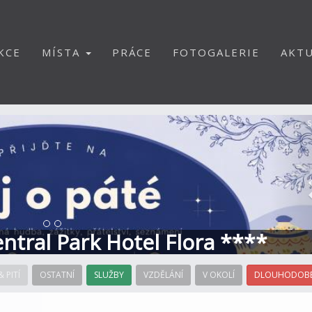
KCE
MÍSTA
PRÁCE
FOTOGALERIE
AKTU
S
Central Park Hotel Flora ****
& PITÍ
OSTATNÍ
SLUŽBY
VZDĚLÁNÍ
V OKOLÍ
DLOUHODOBÉ