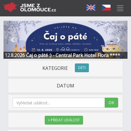
Předchozí
Další
Sponzorováno
12.8.2026 Čaj o páté :) - Central Park Hotel Flora ****
KATEGORIE
DĚTI
DATUM
OK
+ PŘIDAT UDÁLOST