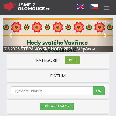
Předchozí
Další
Sponzorováno
7.8.2026 ŠTĚPÁNOVSKÉ HODY 2026 - Štěpánov
KATEGORIE
SPORT
DATUM
OK
+ PŘIDAT UDÁLOST