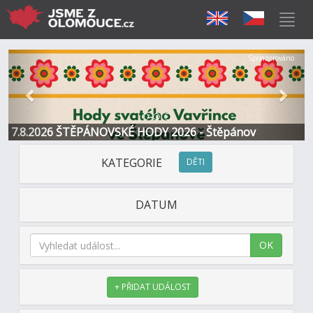
Předchozí
Další
Sponzorováno
7.8.2026 ŠTĚPÁNOVSKÉ HODY 2026 - Štěpánov
KATEGORIE
DĚTI
DATUM
OK
+ PŘIDAT UDÁLOST