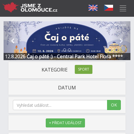
Předchozí
Další
Sponzorováno
12.8.2026 Čaj o páté :) - Central Park Hotel Flora ****
KATEGORIE
SPORT
DATUM
OK
+ PŘIDAT UDÁLOST