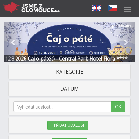
Předchozí
Další
Sponzorováno
12.8.2026 Čaj o páté :) - Central Park Hotel Flora ****
3
KATEGORIE
DATUM
OK
+ PŘIDAT UDÁLOST