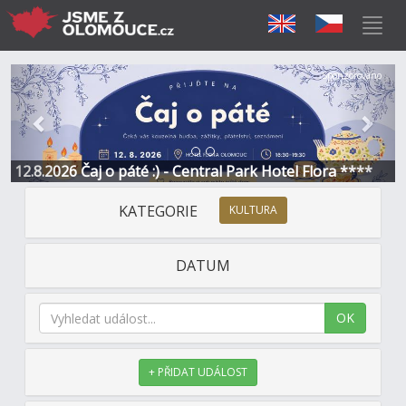
Předchozí
Další
Sponzorováno
12.8.2026 Čaj o páté :) - Central Park Hotel Flora ****
KATEGORIE
KULTURA
DATUM
OK
+ PŘIDAT UDÁLOST