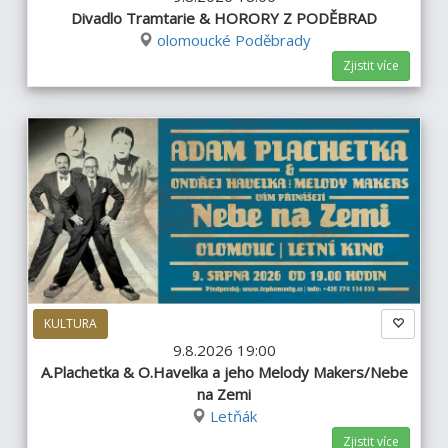
Divadlo Tramtarie & HORORY Z PODĚBRAD
olomoucké Poděbrady
Zjistit více
KULTURA
9.8.2026 19:00
A.Plachetka & O.Havelka a jeho Melody Makers/Nebe
na Zemi
Letňák
Zjistit více