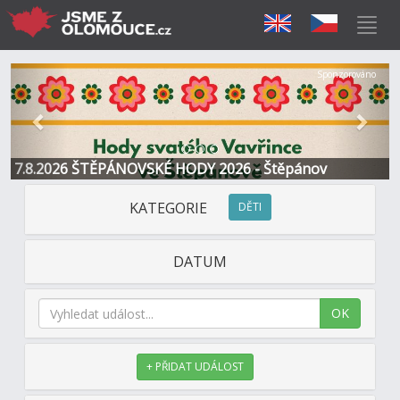
Předchozí
Další
Sponzorováno
7.8.2026 ŠTĚPÁNOVSKÉ HODY 2026 - Štěpánov
KATEGORIE
DĚTI
DATUM
OK
+ PŘIDAT UDÁLOST