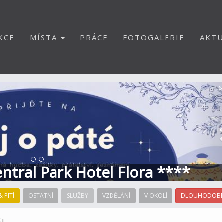
KCE
MÍSTA
PRÁCE
FOTOGALERIE
AKTU
S
Central Park Hotel Flora ****
& PITÍ
OSTATNÍ
SLUŽBY
VZDĚLÁNÍ
V OKOLÍ
DLOUHODOBÉ
ŠE