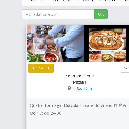
OK
JÍDLO & PITÍ
7.8.2026 17:00
Pizza !
U Svatých
Quatro formagio Diavola + bude doplněno 🍺🍕🔥
Od 17: do 24:00