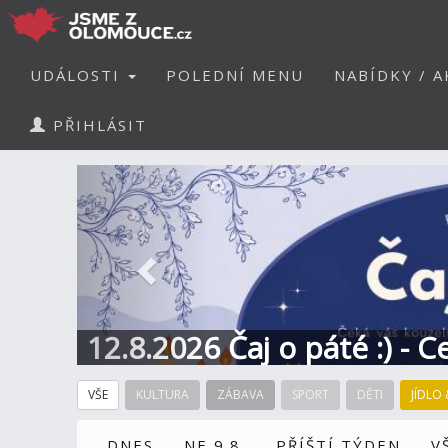
UDÁLOSTI
POLEDNÍ MENU
NABÍDKY / A
PŘIHLÁSIT
Předchozí
12.8.2026 Čaj o páté :) - 
VŠE
KULTURA
ZÁBAVA
SPORT
DĚTI
JÍDLO 
DNES
NE 9.8.
PŘÍŠTÍ TÝDEN
V