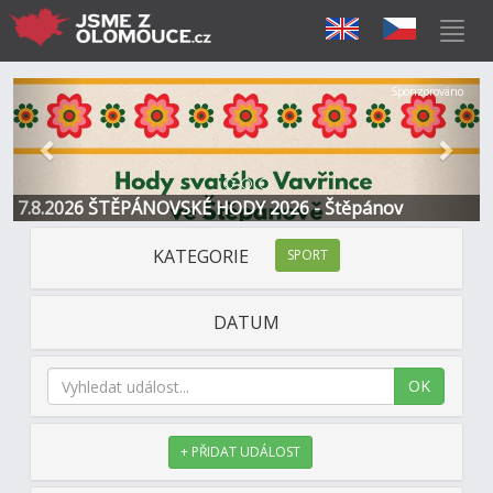
Předchozí
Další
Sponzorováno
7.8.2026 ŠTĚPÁNOVSKÉ HODY 2026 - Štěpánov
KATEGORIE
SPORT
DATUM
OK
+ PŘIDAT UDÁLOST