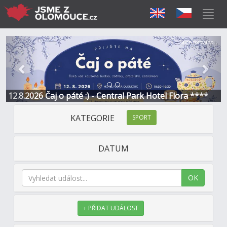
Předchozí
Další
Sponzorováno
12.8.2026 Čaj o páté :) - Central Park Hotel Flora ****
KATEGORIE
SPORT
DATUM
OK
+ PŘIDAT UDÁLOST