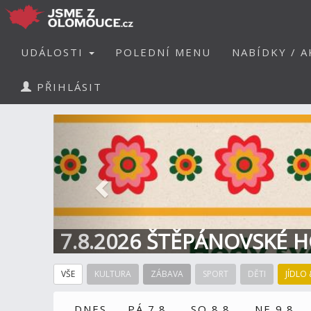
UDÁLOSTI
POLEDNÍ MENU
NABÍDKY / A
PŘIHLÁSIT
Předchozí
7.8.2026 ŠTĚPÁNOVSKÉ H
VŠE
KULTURA
ZÁBAVA
SPORT
DĚTI
JÍDLO 
DNES
PÁ 7.8.
SO 8.8.
NE 9.8.