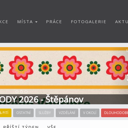
KCE
MÍSTA
PRÁCE
FOTOGALERIE
AKTU
S
ODY 2026 - Štěpánov
& PITÍ
OSTATNÍ
SLUŽBY
VZDĚLÁNÍ
V OKOLÍ
DLOUHODOBÉ
PŘÍŠTÍ TÝDEN
VŠE