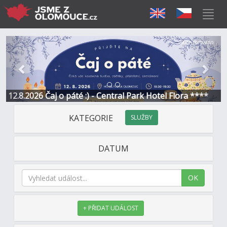
Předchozí
Další
Sponzorováno
12.8.2026 Čaj o páté :) - Central Park Hotel Flora ****
KATEGORIE
SLUŽBY
DATUM
OK
+ PŘIDAT UDÁLOST