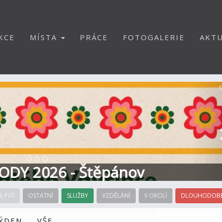
KCE
MÍSTA
PRÁCE
FOTOGALERIE
AKTU
S
ODY 2026 - Štěpánov
& PITÍ
OSTATNÍ
SLUŽBY
VZDĚLÁNÍ
V OKOLÍ
DLOUHODOBÉ
TÝDEN
VŠE