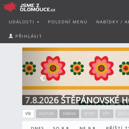
UDÁLOSTI
POLEDNÍ MENU
NABÍDKY / A
PŘIHLÁSIT
Předchozí
7.8.2026 ŠTĚPÁNOVSKÉ H
VŠE
KULTURA
ZÁBAVA
SPORT
DĚTI
JÍDLO 
DNES
SO 8.8.
NE 9.8.
PŘÍŠTÍ 