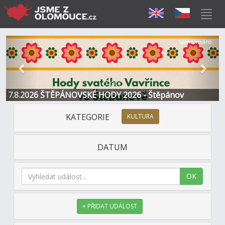
Předchozí
Další
Sponzorováno
7.8.2026 ŠTĚPÁNOVSKÉ HODY 2026 - Štěpánov
KATEGORIE
KULTURA
DATUM
OK
+ PŘIDAT UDÁLOST