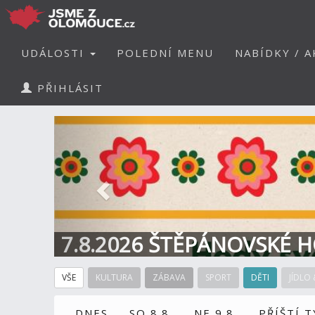
UDÁLOSTI
POLEDNÍ MENU
NABÍDKY / A
PŘIHLÁSIT
Předchozí
7.8.2026 ŠTĚPÁNOVSKÉ H
VŠE
KULTURA
ZÁBAVA
SPORT
DĚTI
JÍDLO 
DNES
SO 8.8.
NE 9.8.
PŘÍŠTÍ 