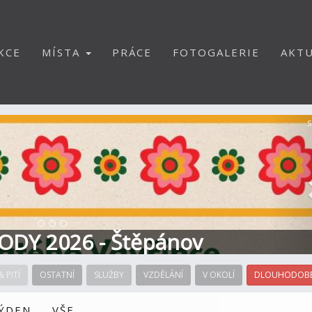
KCE
MÍSTA
PRÁCE
FOTOGALERIE
AKTU
S
ODY 2026 - Štěpánov
& PITÍ
OSTATNÍ
SLUŽBY
VZDĚLÁNÍ
V OKOLÍ
DLOUHODOBÉ
TÝDEN
VŠE