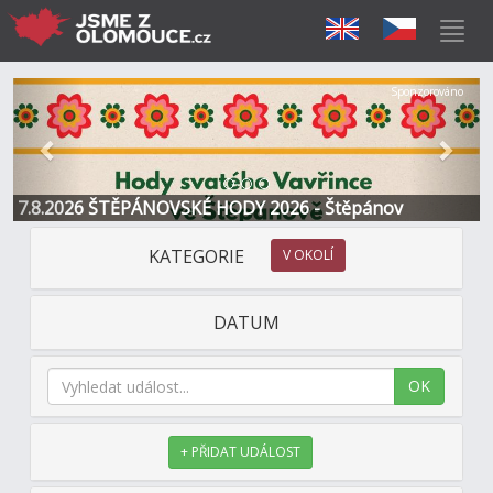
Předchozí
Další
Sponzorováno
7.8.2026 ŠTĚPÁNOVSKÉ HODY 2026 - Štěpánov
KATEGORIE
V OKOLÍ
DATUM
OK
+ PŘIDAT UDÁLOST